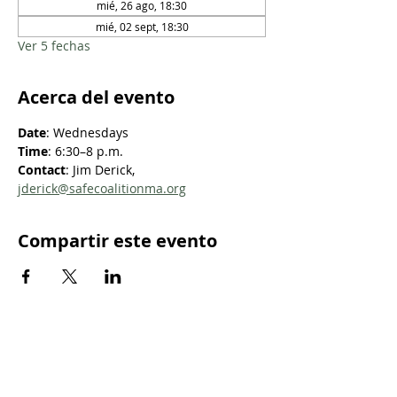
mié, 26 ago, 18:30
mié, 02 sept, 18:30
Ver 5 fechas
Acerca del evento
Date
: Wednesdays
Time
: 6:30–8 p.m.
Contact
: Jim Derick, 
jderick@safecoalitionma.org
Compartir este evento