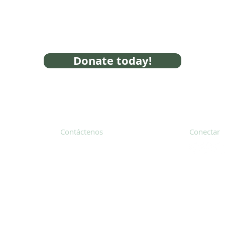
Donate today!
Contáctenos
Conectar
31 Hayward Street, Suite 2C
Franklin, MA 02038
Suscríbete
info@safecoalitionma.org
Boletín in
(508) 488 8105