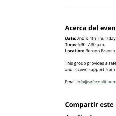
Acerca del even
Date
: 2nd & 4th Thursdays
Time: 
6:30–7:30 p.m.
Location: 
Bernon Branch Y
This group provides a saf
and receive support from o
Email 
info@safecoalition
Compartir este