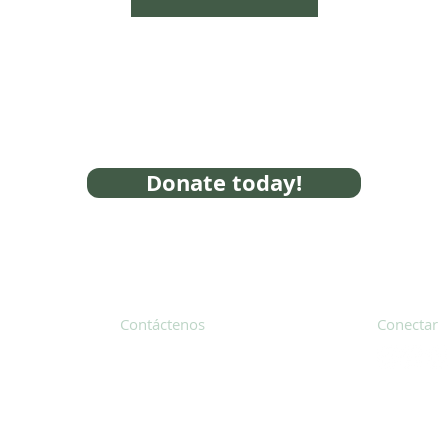
Donate today!
Contáctenos
Conectar
31 Hayward Street, Suite 2C
Franklin, MA 02038
Suscríbete
info@safecoalitionma.org
Boletín in
(508) 488 8105