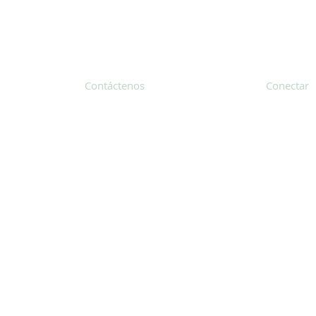
Contáctenos
Conectar
31 Hayward Street, Suite 2C
Franklin, MA 02038
Suscríbete
info@safecoalitionma.org
Boletín in
(508) 488 8105