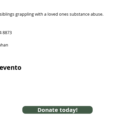
siblings grappling with a loved ones substance abuse.
4 8873
ahan
 evento
Donate today!