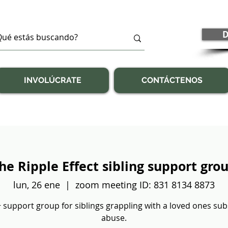
D
INVOLÚCRATE
CONTÁCTENOS
he Ripple Effect sibling support gro
lun, 26 ene
  |  
zoom meeting ID: 831 8134 8873
 support group for siblings grappling with a loved ones su
abuse.