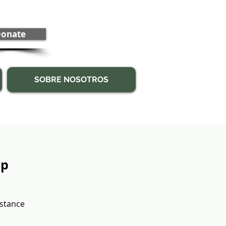
onate
SOBRE NOSOTROS
up
bstance