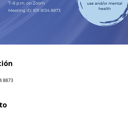
ción
4 8873
to