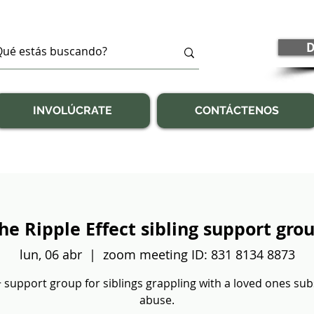
D
INVOLÚCRATE
CONTÁCTENOS
he Ripple Effect sibling support gro
lun, 06 abr
  |  
zoom meeting ID: 831 8134 8873
 support group for siblings grappling with a loved ones su
abuse.