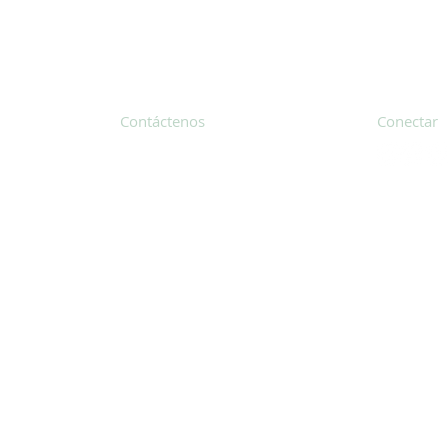
Contáctenos
Conectar
31 Hayward Street, Suite 2C
Franklin, MA 02038
Suscríbete
info@safecoalitionma.org
Boletín in
(508) 488 8105