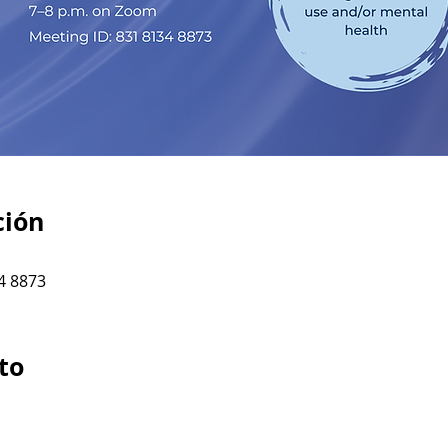
ción
4 8873
to