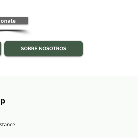
onate
SOBRE NOSOTROS
up
bstance