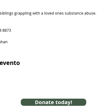
siblings grappling with a loved ones substance abuse.
4 8873
ahan
 evento
Donate today!