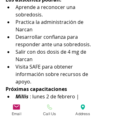
Aprende a reconocer una 
sobredosis.
Practica la administración de 
Narcan
Desarrollar confianza para 
responder ante una sobredosis.
Salir con dos dosis de 4 mg de 
Narcan
Visita SAFE para obtener 
información sobre recursos de 
apoyo.
Próximas capacitaciones
Millis
: lunes 2 de febrero | 
15:00–17:00 (acceso libre en 
cualquier momento) | Biblioteca 
Email
Call Us
Address
Pública de Millis
North Attleboro
: Sábado, 7 de 
febrero | 13:00–14:00 | 