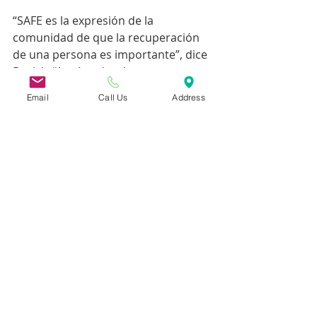
“SAFE es la expresión de la 
comunidad de que la recuperación 
de una persona es importante”, dice 
Derick. “Aquí es donde reconocemos 
públicamente la recuperación de 
Email
Call Us
Address
una manera que nuestra sociedad 
simplemente no hace en otros 
lugares”.
Entradas recientes
Ver todo