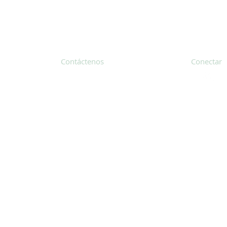
Contáctenos
Conectar
31 Hayward Street, Suite 2C
Franklin, MA 02038
Suscríbete
info@safecoalitionma.org
Boletín in
(508) 488 8105