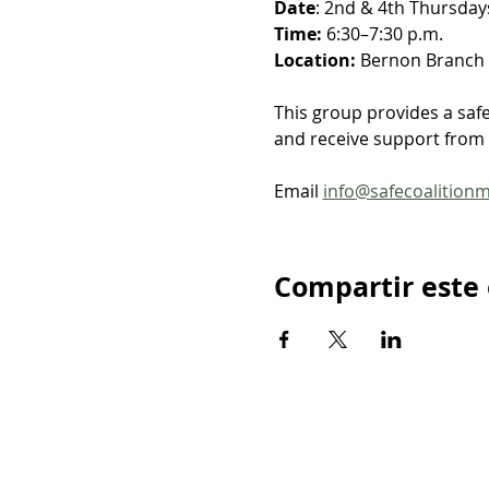
Date
: 2nd & 4th Thursdays
Time: 
6:30–7:30 p.m.
Location: 
Bernon Branch Y
This group provides a saf
and receive support from o
Email 
info@safecoalition
Compartir este