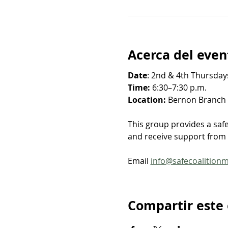
Acerca del even
Date
: 2nd & 4th Thursdays
Time: 
6:30–7:30 p.m.
Location: 
Bernon Branch Y
This group provides a saf
and receive support from o
Email 
info@safecoalition
Compartir este