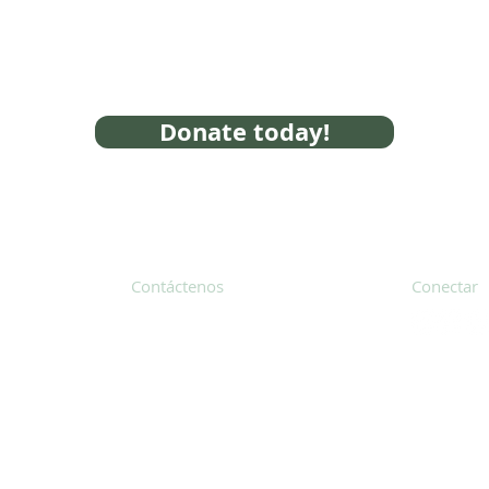
Donate today!
Contáctenos
Conectar
31 Hayward Street, Suite 2C
Franklin, MA 02038
Suscríbete
info@safecoalitionma.org
Boletín in
(508) 488 8105