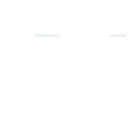
Contáctenos
Conectar
31 Hayward Street, Suite 2C
Franklin, MA 02038
Suscríbete
info@safecoalitionma.org
Boletín in
(508) 488 8105