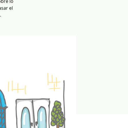
obre lo
sar el
.