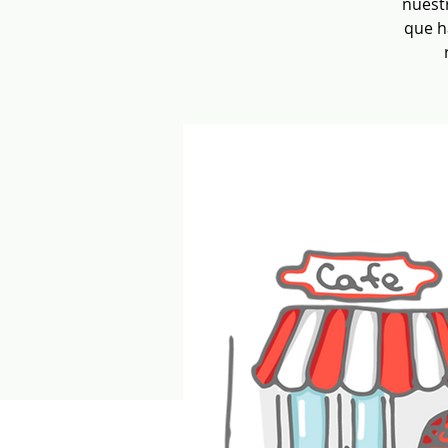
nuestr
que h