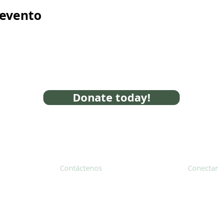
 evento
Donate today!
Contáctenos
Conectar
31 Hayward Street, Suite 2C
Franklin, MA 02038
Suscríbete
info@safecoalitionma.org
Boletín in
(508) 488 8105