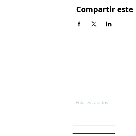
Compartir este
Enlaces rápidos
HOGAR
New Page
OBTENGA APOYO