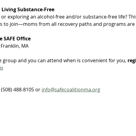
Living Substance-Free
r exploring an alcohol-free and/or substance-free life? This
s to join—moms from all recovery paths and programs are 
e SAFE Office
 Franklin, MA
yle group and you can attend when is convenient for you,
 reg
ms
(508) 488-8105 or 
info@safecoalitionma.org