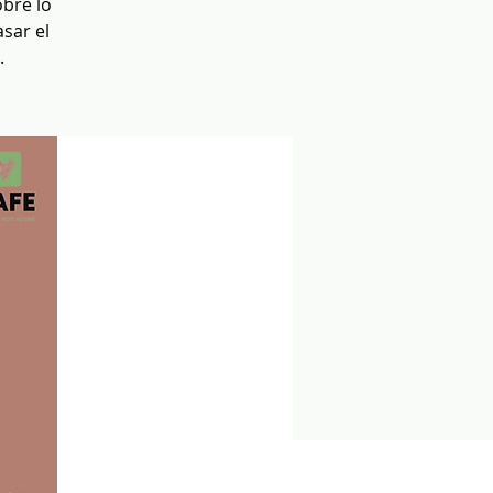
obre lo
sar el
.