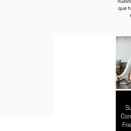
nuestr
que h