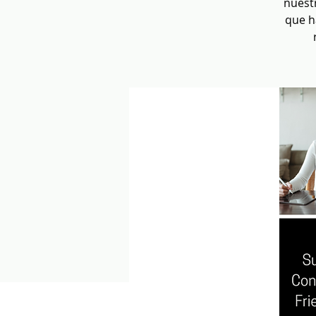
nuestr
que h