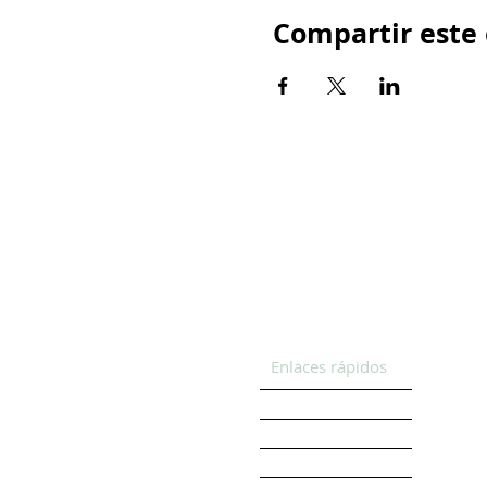
Compartir este
Enlaces rápidos
HOGAR
New Page
OBTENGA APOYO