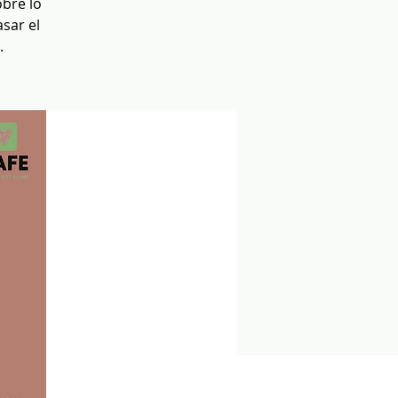
obre lo
sar el
.