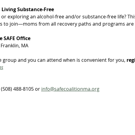
Living Substance-Free
r exploring an alcohol-free and/or substance-free life? This
s to join—moms from all recovery paths and programs are 
e SAFE Office
 Franklin, MA
yle group and you can attend when is convenient for you,
 reg
ms
(508) 488-8105 or 
info@safecoalitionma.org