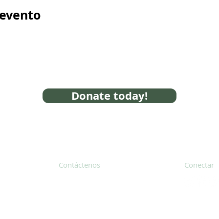
 evento
Donate today!
Contáctenos
Conectar
31 Hayward Street, Suite 2C
Franklin, MA 02038
Suscríbete
info@safecoalitionma.org
Boletín in
(508) 488 8105