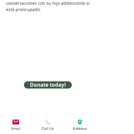
conversaciones con su hijo adolescente si
está preocupado.
Donate today!
31 Hayward Street, Suite 2C
Franklin, MA 02038
info@safecoalitionma.org
(508) 488 8105
Email
Call Us
Address